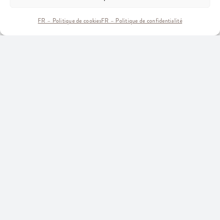
FR – Politique de cookies
FR – Politique de confidentialité
Fête nationale : nous serons ouverts le
lundi 13 midi / soir, ainsi que le mardi
14 juillet à midi !
NOUVEAUX PROPRIÉTAIRES
LE BISTROT DE LUSSAN
Après 10 ans en Ardèche méridionale, notre équipe
pose ses valises à Lussan, sur ce rocher d’exception,